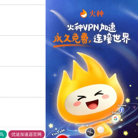
支持
[0]
反对
[0]
支持
[0]
反对
[0]
支持
[0]
反对
[0]
鸟
优途加速器官网
风驰加速器
旋风加速器
八戒看书