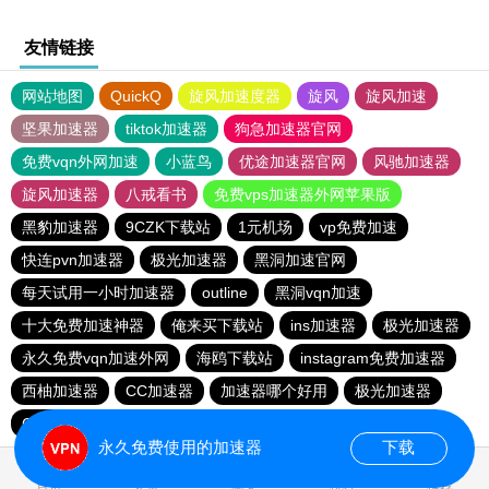
友情链接
网站地图
QuickQ
旋风加速度器
旋风
旋风加速
坚果加速器
tiktok加速器
狗急加速器官网
免费vqn外网加速
小蓝鸟
优途加速器官网
风驰加速器
旋风加速器
八戒看书
免费vps加速器外网苹果版
黑豹加速器
9CZK下载站
1元机场
vp免费加速
快连pvn加速器
极光加速器
黑洞加速官网
每天试用一小时加速器
outline
黑洞vqn加速
十大免费加速神器
俺来买下载站
ins加速器
极光加速器
永久免费vqn加速外网
海鸥下载站
instagram免费加速器
西柚加速器
CC加速器
加速器哪个好用
极光加速器
CC加速器
quickq
云帆加速器
极光vqn官网
永久免费使用的加速器
下载
0.029678s
首页
安卓
苹果
排行
推荐