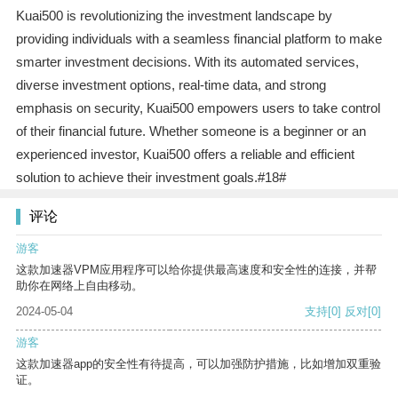
Kuai500 is revolutionizing the investment landscape by
providing individuals with a seamless financial platform to make
smarter investment decisions. With its automated services,
diverse investment options, real-time data, and strong
emphasis on security, Kuai500 empowers users to take control
of their financial future. Whether someone is a beginner or an
experienced investor, Kuai500 offers a reliable and efficient
solution to achieve their investment goals.#18#
评论
游客
这款加速器VPM应用程序可以给你提供最高速度和安全性的连接，并帮
助你在网络上自由移动。
2024-05-04
支持
[0]
反对
[0]
游客
这款加速器app的安全性有待提高，可以加强防护措施，比如增加双重验
证。