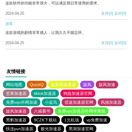
这款软件的功能非常强大，可以满足我日常使用的需求。
2024-04-25
支持
[0]
反对
[0]
游客
这款游戏的剧情非常感人，让我久久不能忘怀。
2024-04-25
支持
[0]
反对
[0]
友情链接
网站地图
QuickQ
旋风加速度器
旋风
旋风加速
坚果加速器
tiktok加速器
狗急加速器官网
免费vqn外网加速
小蓝鸟
优途加速器官网
风驰加速器
旋风加速器
八戒看书
免费vps加速器外网苹果版
黑豹加速器
9CZK下载站
1元机场
vp免费加速
快连pvn加速器
极光加速器
黑洞加速官网