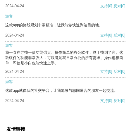
2024-04-24
支持
[0]
反对
[0]
游客
这款app的路线规划非常精准，让我能够快速到达目的地。
2024-04-24
支持
[0]
反对
[0]
游客
我一直在寻找一款功能强大、操作简单的办公软件，终于找到了它。这
款软件的功能非常强大，可以满足我日常办公的所有需求。操作也很简
单，即使是小白也能快速上手。
2024-04-24
支持
[0]
反对
[0]
游客
这款app就像我的社交平台，让我能够与志同道合的朋友一起交流。
2024-04-24
支持
[0]
反对
[0]
友情链接