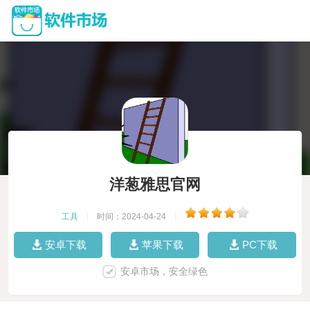
洋葱雅思官网
工具
|
时间：2024-04-24
|
安卓下载
苹果下载
PC下载
安卓市场，安全绿色