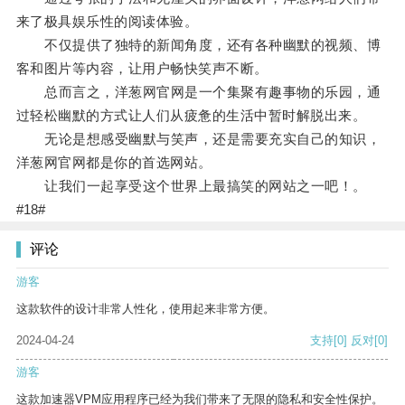
来了极具娱乐性的阅读体验。
不仅提供了独特的新闻角度，还有各种幽默的视频、博
客和图片等内容，让用户畅快笑声不断。
总而言之，洋葱网官网是一个集聚有趣事物的乐园，通
过轻松幽默的方式让人们从疲惫的生活中暂时解脱出来。
无论是想感受幽默与笑声，还是需要充实自己的知识，
洋葱网官网都是你的首选网站。
让我们一起享受这个世界上最搞笑的网站之一吧！。
#18#
评论
游客
这款软件的设计非常人性化，使用起来非常方便。
2024-04-24
支持
[0]
反对
[0]
游客
这款加速器VPM应用程序已经为我们带来了无限的隐私和安全性保护。