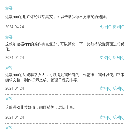
游客
这款app的用户评论非常真实，可以帮助我做出更准确的选择。
2024-04-24
支持
[0]
反对
[0]
游客
这款加速器app的操作有点复杂，可以简化一下，比如将设置页面进行优
化。
2024-04-24
支持
[0]
反对
[0]
游客
这款app的功能非常强大，可以满足我所有的工作需求。我可以使用它来
编辑文档、制作演示文稿、管理日程安排等。
2024-04-24
支持
[0]
反对
[0]
游客
这款游戏非常好玩，画面精美，玩法丰富。
2024-04-24
支持
[0]
反对
[0]
游客