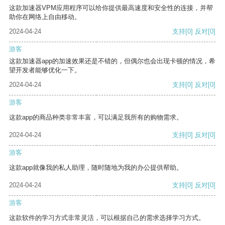
这款加速器VPM应用程序可以给你提供最高速度和安全性的连接，并帮
助你在网络上自由移动。
2024-04-24
支持
[0]
反对
[0]
游客
这款加速器app的加速效果还是不错的，但偶尔也会出现卡顿的情况，希
望开发者能够优化一下。
2024-04-24
支持
[0]
反对
[0]
游客
这款app的商品种类非常丰富，可以满足我所有的购物需求。
2024-04-24
支持
[0]
反对
[0]
游客
这款app就像我的私人助理，随时随地为我的办公提供帮助。
2024-04-24
支持
[0]
反对
[0]
游客
这款软件的学习方式非常灵活，可以根据自己的需求选择学习方式。