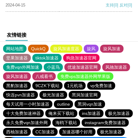
2024-04-15
支持
[0]
反对
[0]
友情链接
网站地图
QuickQ
旋风加速度器
旋风
旋风加速
坚果加速器
tiktok加速器
狗急加速器官网
免费vqn外网加速
小蓝鸟
优途加速器官网
风驰加速器
旋风加速器
八戒看书
免费vps加速器外网苹果版
黑豹加速器
9CZK下载站
1元机场
vp免费加速
快连pvn加速器
极光加速器
黑洞加速官网
每天试用一小时加速器
outline
黑洞vqn加速
十大免费加速神器
俺来买下载站
ins加速器
极光加速器
永久免费vqn加速外网
海鸥下载站
instagram免费加速器
西柚加速器
CC加速器
加速器哪个好用
极光加速器