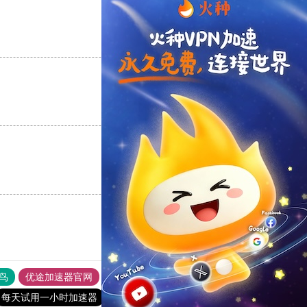
支持
[0]
反对
[0]
支持
[0]
反对
[0]
支持
[0]
反对
[0]
鸟
优途加速器官网
风驰加速器
旋风加速器
八戒看书
每天试用一小时加速器
outline
黑洞vqn加速