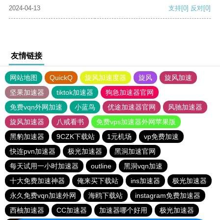
2024-04-13
支持
[0]
反对
[0]
友情链接
网站地图
QuickQ
旋风加速度器
旋风
旋风加速
坚果加速器
tiktok加速器
狗急加速器官网
免费vqn外网加速
小蓝鸟
优途加速器官网
风驰加速器
旋风加速器
八戒看书
免费vps加速器外网苹果版
黑豹加速器
9CZK下载站
1元机场
vp免费加速
快连pvn加速器
极光加速器
黑洞加速官网
每天试用一小时加速器
outline
黑洞vqn加速
十大免费加速神器
俺来买下载站
ins加速器
极光加速器
永久免费vqn加速外网
海鸥下载站
instagram免费加速器
西柚加速器
CC加速器
加速器哪个好用
极光加速器