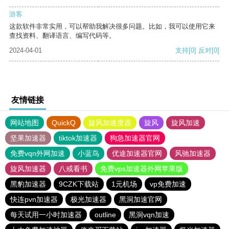
游客
这款软件非常实用，可以帮助我解决很多问题。比如，我可以使用它来
查找资料、翻译语言、编写代码等。
2024-04-01
支持
[0]
反对
[0]
友情链接
网站地图
QuickQ
旋风加速度器
旋风
旋风加速
坚果加速器
tiktok加速器
狗急加速器官网
免费vqn外网加速
小蓝鸟
优途加速器官网
风驰加速器
旋风加速器
八戒看书
免费vps加速器外网苹果版
黑豹加速器
9CZK下载站
1元机场
vp免费加速
快连pvn加速器
极光加速器
黑洞加速官网
每天试用一小时加速器
outline
黑洞vqn加速