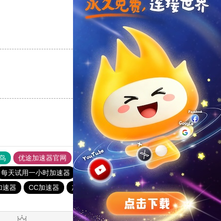
支持
[0]
反对
[0]
支持
[0]
反对
[0]
鸟
优途加速器官网
风驰加速器
旋风加速器
八戒看书
每天试用一小时加速器
outline
黑洞vqn加速
加速器
CC加速器
加速器哪个好用
极光加速器