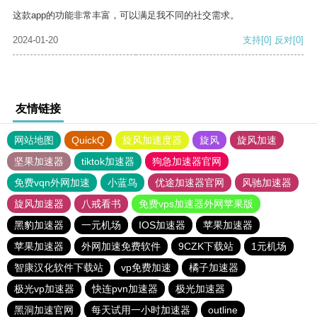
这款app的功能非常丰富，可以满足我不同的社交需求。
2024-01-20
支持
[0]
反对
[0]
友情链接
网站地图
QuickQ
旋风加速度器
旋风
旋风加速
坚果加速器
tiktok加速器
狗急加速器官网
免费vqn外网加速
小蓝鸟
优途加速器官网
风驰加速器
旋风加速器
八戒看书
免费vps加速器外网苹果版
黑豹加速器
一元机场
IOS加速器
苹果加速器
苹果加速器
外网加速免费软件
9CZK下载站
1元机场
智康汉化软件下载站
vp免费加速
橘子加速器
极光vp加速器
快连pvn加速器
极光加速器
黑洞加速官网
每天试用一小时加速器
outline