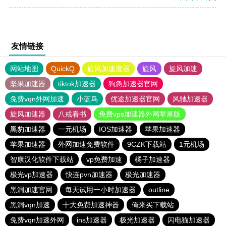
友情链接
网站地图
QuickQ
旋风加速度器
旋风
旋风加速
坚果加速器
tiktok加速器
狗急加速器官网
免费vqn外网加速
小蓝鸟
优途加速器官网
风驰加速器
旋风加速器
八戒看书
免费vps加速器外网苹果版
黑豹加速器
一元机场
IOS加速器
苹果加速器
苹果加速器
外网加速免费软件
9CZK下载站
1元机场
智康汉化软件下载站
vp免费加速
橘子加速器
极光vp加速器
快连pvn加速器
极光加速器
黑洞加速官网
每天试用一小时加速器
outline
黑洞vqn加速
十大免费加速神器
俺来买下载站
免费vqn加速外网
ins加速器
极光加速器
闪电猫加速器