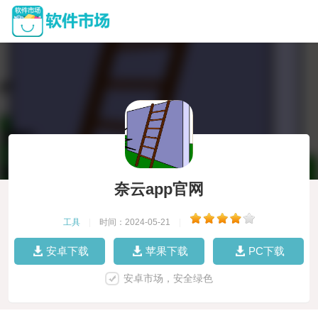
奈云app官网
工具
|
时间：2024-05-21
|
安卓下载
苹果下载
PC下载
安卓市场，安全绿色