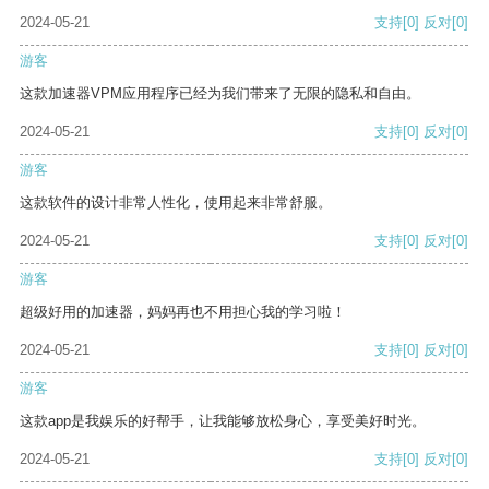
2024-05-21
支持
[0]
反对
[0]
游客
这款加速器VPM应用程序已经为我们带来了无限的隐私和自由。
2024-05-21
支持
[0]
反对
[0]
游客
这款软件的设计非常人性化，使用起来非常舒服。
2024-05-21
支持
[0]
反对
[0]
游客
超级好用的加速器，妈妈再也不用担心我的学习啦！
2024-05-21
支持
[0]
反对
[0]
游客
这款app是我娱乐的好帮手，让我能够放松身心，享受美好时光。
2024-05-21
支持
[0]
反对
[0]