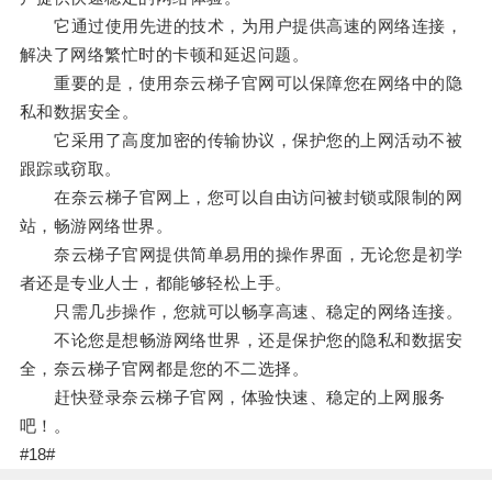
它通过使用先进的技术，为用户提供高速的网络连接，
解决了网络繁忙时的卡顿和延迟问题。
重要的是，使用奈云梯子官网可以保障您在网络中的隐
私和数据安全。
它采用了高度加密的传输协议，保护您的上网活动不被
跟踪或窃取。
在奈云梯子官网上，您可以自由访问被封锁或限制的网
站，畅游网络世界。
奈云梯子官网提供简单易用的操作界面，无论您是初学
者还是专业人士，都能够轻松上手。
只需几步操作，您就可以畅享高速、稳定的网络连接。
不论您是想畅游网络世界，还是保护您的隐私和数据安
全，奈云梯子官网都是您的不二选择。
赶快登录奈云梯子官网，体验快速、稳定的上网服务
吧！。
#18#